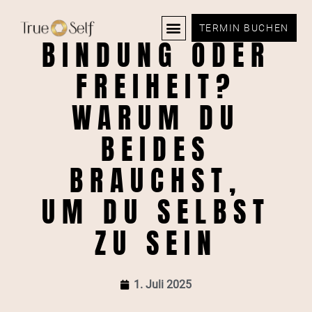
TERMIN BUCHEN
BINDUNG ODER
FREIHEIT?
WARUM DU
BEIDES
BRAUCHST,
UM DU SELBST
ZU SEIN
1. Juli 2025